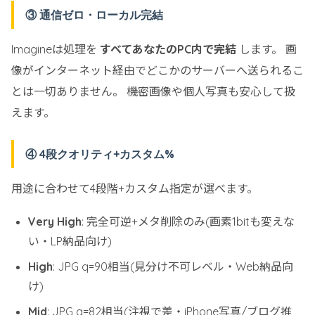
③ 通信ゼロ・ローカル完結
Imagineは処理を
すべてあなたのPC内で完結
します。 画
像がインターネット経由でどこかのサーバーへ送られるこ
とは一切ありません。 機密画像や個人写真も安心して扱
えます。
④ 4段クオリティ+カスタム%
用途に合わせて4段階+カスタム指定が選べます。
Very High
: 完全可逆+メタ削除のみ(画素1bitも変えな
い・LP納品向け)
High
: JPG q=90相当(見分け不可レベル・Web納品向
け)
Mid
: JPG q=82相当(注視で差・iPhone写真/ブログ推